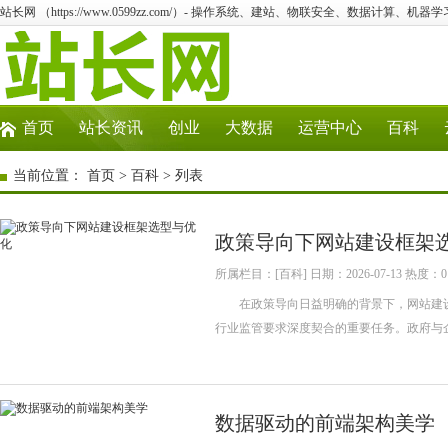
站长网 （https://www.0599zz.com/）- 操作系统、建站、物联安全、数据计算、机器学
首页
站长资讯
创业
大数据
运营中心
百科
当前位置：
首页
>
百科
> 列表
政策导向下网站建设框架
所属栏目：[百科] 日期：2026-07-13 热度：0
在政策导向日益明确的背景下，网站建设
行业监管要求深度契合的重要任务。政府与
数据驱动的前端架构美学