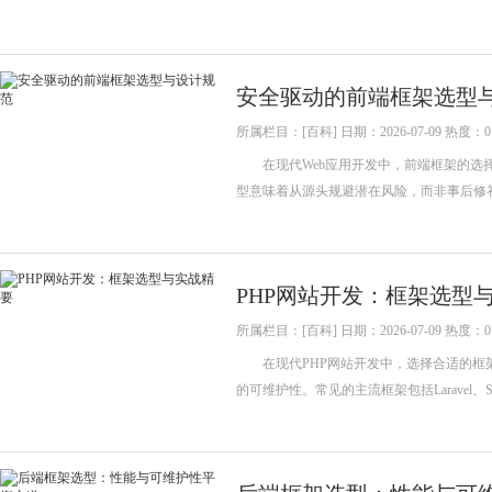
安全驱动的前端框架选型
所属栏目：[百科] 日期：2026-07-09 热度：0
在现代Web应用开发中，前端框架的选择
型意味着从源头规避潜在风险，而非事后修
PHP网站开发：框架选型
所属栏目：[百科] 日期：2026-07-09 热度：0
在现代PHP网站开发中，选择合适的框架
的可维护性。常见的主流框架包括Laravel、Symf