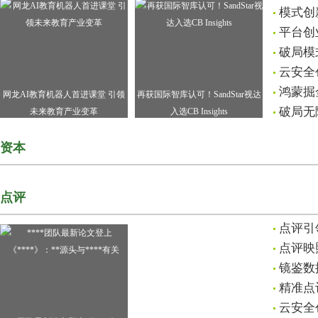
模式创
平台创
破局模
云安全
鸿蒙掘
网龙AI教育机器人首进课堂 引领
再获国际智库认可！SandStar视达
破局无
未来教育产业变革
入选CB Insights
资本
点评
点评引
点评映
镜鉴数
精准点
云安全