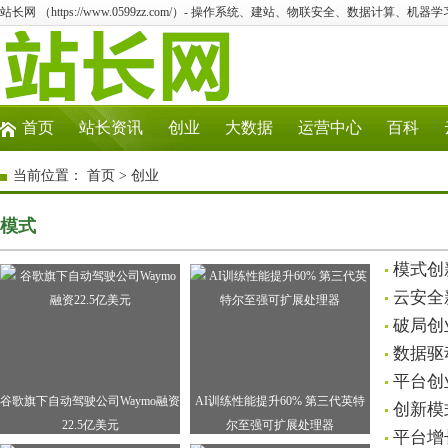
站长网 （https://www.0599zz.com/）- 操作系统、建站、物联安全、数据计算、机器学
首页
站长资讯
创业
大数据
运营中心
百科
当前位置：
首页
>
创业
模式
模式创
云安全
破局创
数据驱
平台创
谷歌旗下自动驾驶公司Waymo融资
AI训练性能提升60% 第三代英特
创新模
22.5亿美元
尔至强可扩展处理器
平台增