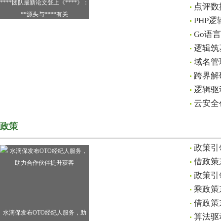
****团队最新论文登上《****》：
点评数
**源头与****有关
PHP
Go语
逻辑筑
域名管
跨界解
逻辑驱
云安全
政策
政策引
借政策
政策引
乘政策
借政策
水滴保发布OTO经纪人服务，助
算法驱