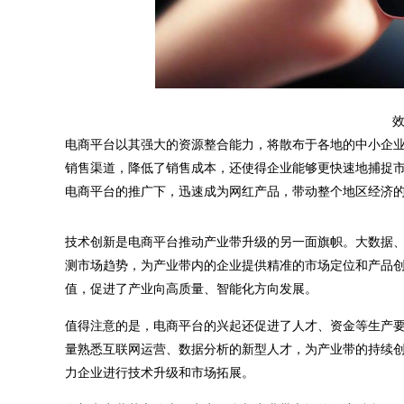
效
电商平台以其强大的资源整合能力，将散布于各地的中小企
销售渠道，降低了销售成本，还使得企业能够更快速地捕捉
电商平台的推广下，迅速成为网红产品，带动整个地区经济
技术创新是电商平台推动产业带升级的另一面旗帜。大数据
测市场趋势，为产业带内的企业提供精准的市场定位和产品
值，促进了产业向高质量、智能化方向发展。
值得注意的是，电商平台的兴起还促进了人才、资金等生产
量熟悉互联网运营、数据分析的新型人才，为产业带的持续
力企业进行技术升级和市场拓展。