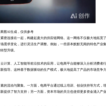
果图AI生成，仅供参考
业紧密连接在一起，构建起庞大的供应链网络。这一网络不仅极大地拓宽
市场需求变化，进行灵活生产调整。例如，一些原本默默无闻的特色产业
的转型升级。
、云计算、人工智能等前沿技术的应用，让电商平台能够深入分析消费者
创新指导。这种基于数据驱动的生产模式，极大地提高了产品的市场竞争
要素的流动与聚集。一方面，电商平台通过线上培训、创业扶持等方式，
创新提供了智力支持；另一方面，资本市场的关注也使得更多资金涌入产