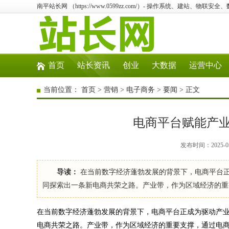
南平站长网 （https://www.0599zz.com/）- 操作系统、建站、物联
首页
站长资讯
创业
大数据
运营中心
当前位置：
首页
>
营销
>
电子商务
>
要闻
> 正文
电商平台赋能产
发布时间：2025-05
导读：
在当前数字经济蓬勃发展的背景下，电商平台
同探索出一条新电商共荣之路。产业带，作为区域经济的重
在当前数字经济蓬勃发展的背景下，电商平台正成为驱动产
电商共荣之路。产业带，作为区域经济的重要支撑，通过电