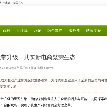
安全、数据计算、机器学习!
百科
云计算
营销
综合聚焦
服务器
站长学院
业带升级，共筑新电商繁荣生态
-22 15:38:53 所属栏目：要闻 来源：DaWei
正成为驱动产业带升级的重要引擎，为传统制造业注入了全新的活力与可
要支撑，通
业带升级的重要引擎，为传统制造业注入了全新的活力与可能，共同探索
商平台的赋能，实现了从生产到销售的全方位变革。